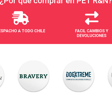
¿Por qué comprar en PET R&N
ESPACHO A TODO CHILE
FACIL CAMBIOS Y
DEVOLUCIONES