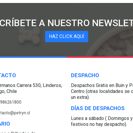
SCRÍBETE A NUESTRO NEWSLET
HAZ CLICK AQUÍ
TACTO
DESPACHO
rmanos Carrera 530, Linderos,
Despachos Gratis en Buin y P
go, Chile
Centro (otras localidades se 
un extra).
986261800
DÍAS DE DESPACHOS
tacto@petryn.cl
Lunes a sábado ( Domingos y
RIO
festivos no hay despacho).