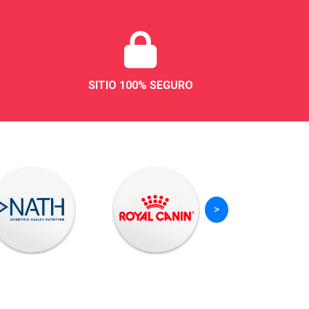
?
SITIO 100% SEGURO
>