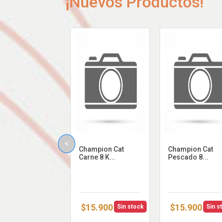
¡Nuevos Productos!
<
Champion Cat
Champion Cat
Carne 8 K...
Pescado 8...
$15.900
$15.900
Sin stock
Sin s