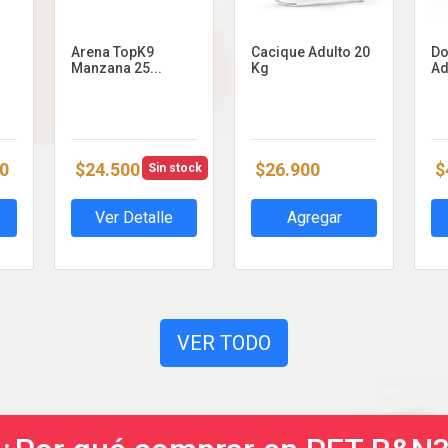
Arena TopK9
Cacique Adulto 20
Do
Manzana 25...
Kg
Ad
0
$24.500
$26.900
$
Sin stock
Ver Detalle
Agregar
VER TODO