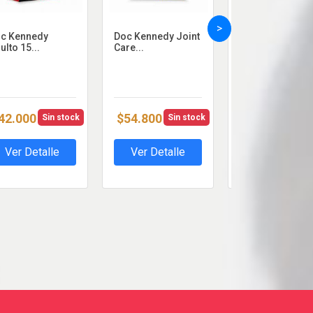
>
c Kennedy
Doc Kennedy Joint
Huellas Perro
ulto 15...
Care...
Adulto 2...
42.000
$54.800
$25.000
Sin stock
Sin stock
Sin 
Ver Detalle
Ver Detalle
Ver Detalle