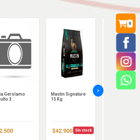
0
>
ta Gerolamo
Mastin Signature
Nutri Best Kitten
ulto 3...
15 Kg
Poll...
2.500
$42.900
$11.500
Sin stock