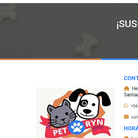
¡SU
CON
He
Santia
+56
con
HORA