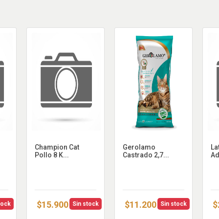
Champion Cat
Gerolamo
La
Pollo 8 K...
Castrado 2,7...
Ad
$15.900
$11.200
$
tock
Sin stock
Sin stock