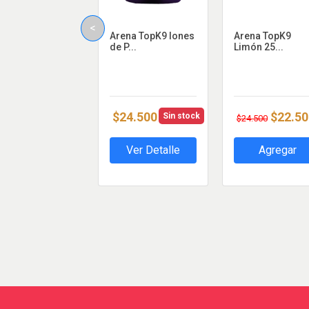
<
Arena TopK9 Iones
Arena TopK9
de P...
Limón 25...
$24.500
$22.50
Sin stock
$24.500
Ver Detalle
Agregar