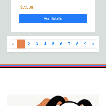
$7.500
Ver Detalle
«
1
2
3
4
5
6
7
8
9
»